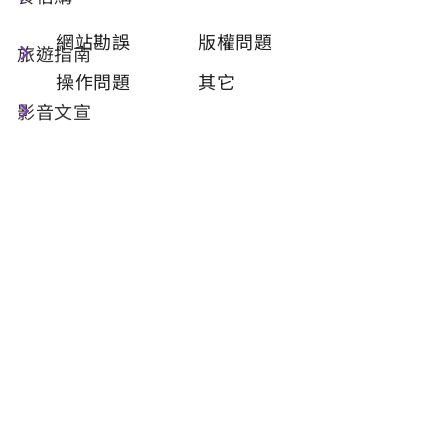
類型
必填
網站勘誤
版權問題
旅遊指南
操作問題
其它
影音文宣
問題描述
必填
聯絡姓名
必填