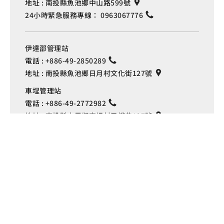
地址 :
南投縣魚池鄉中山路599號
24小時緊急服務專線：
0963067776
伊達邵管理站
電話 :
+886-49-2850289
地址 :
南投縣魚池鄉日月村文化街127號
Language
車埕管理站
電話 :
+886-49-2772982
地址 :
南投縣水里鄉車埕村民權巷127號
埔里管理站
電話 :
+886-49-2916060
地址 :
南投縣埔里鎮中山路4段191號
Copyright © 交通部觀光署
日月潭國家風景區管理處 版權所有