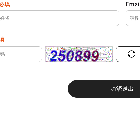
必填
Emai
填
確認送出