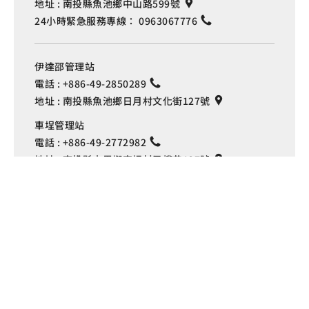
地址 :
南投縣魚池鄉中山路599號
24小時緊急服務專線：
0963067776
伊達邵管理站
電話 :
+886-49-2850289
地址 :
南投縣魚池鄉日月村文化街127號
Language
車埕管理站
電話 :
+886-49-2772982
地址 :
南投縣水里鄉車埕村民權巷127號
埔里管理站
電話 :
+886-49-2916060
地址 :
南投縣埔里鎮中山路4段191號
Copyright © 交通部觀光署
日月潭國家風景區管理處 版權所有