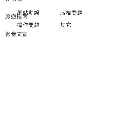
類型
必填
網站勘誤
版權問題
旅遊指南
操作問題
其它
影音文宣
問題描述
必填
聯絡姓名
必填