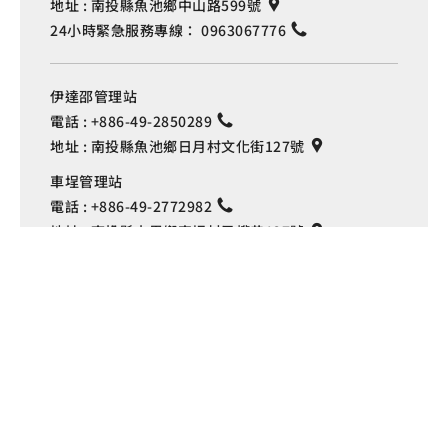
地址 :
南投縣魚池鄉中山路599號
24小時緊急服務專線：
0963067776
伊達邵管理站
電話 :
+886-49-2850289
地址 :
南投縣魚池鄉日月村文化街127號
Language
車埕管理站
電話 :
+886-49-2772982
地址 :
南投縣水里鄉車埕村民權巷127號
埔里管理站
電話 :
+886-49-2916060
地址 :
南投縣埔里鎮中山路4段191號
Copyright © 交通部觀光署
日月潭國家風景區管理處 版權所有