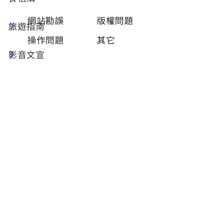
類型
必填
網站勘誤
版權問題
旅遊指南
操作問題
其它
影音文宣
問題描述
必填
聯絡姓名
必填