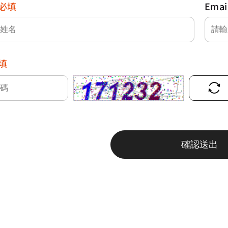
必填
Emai
填
確認送出