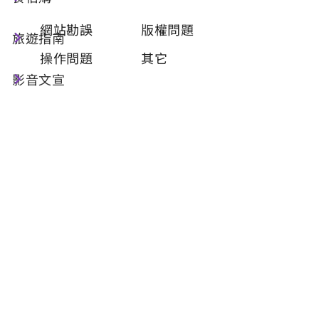
類型
必填
網站勘誤
版權問題
旅遊指南
操作問題
其它
影音文宣
問題描述
必填
聯絡姓名
必填