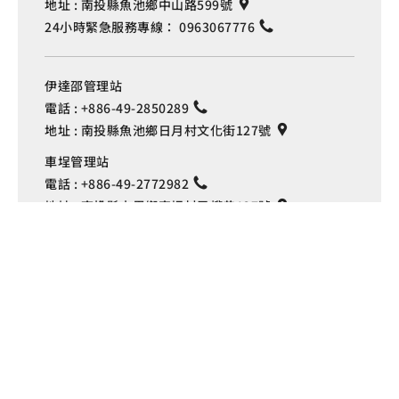
地址 :
南投縣魚池鄉中山路599號
24小時緊急服務專線：
0963067776
伊達邵管理站
電話 :
+886-49-2850289
地址 :
南投縣魚池鄉日月村文化街127號
Language
車埕管理站
電話 :
+886-49-2772982
地址 :
南投縣水里鄉車埕村民權巷127號
埔里管理站
電話 :
+886-49-2916060
地址 :
南投縣埔里鎮中山路4段191號
Copyright © 交通部觀光署
日月潭國家風景區管理處 版權所有