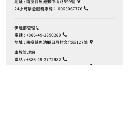
地址 :
南投縣魚池鄉中山路599號
24小時緊急服務專線：
0963067776
伊達邵管理站
電話 :
+886-49-2850289
地址 :
南投縣魚池鄉日月村文化街127號
Language
車埕管理站
電話 :
+886-49-2772982
地址 :
南投縣水里鄉車埕村民權巷127號
埔里管理站
電話 :
+886-49-2916060
地址 :
南投縣埔里鎮中山路4段191號
Copyright © 交通部觀光署
日月潭國家風景區管理處 版權所有