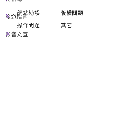
類型
必填
網站勘誤
版權問題
旅遊指南
操作問題
其它
影音文宣
問題描述
必填
聯絡姓名
必填