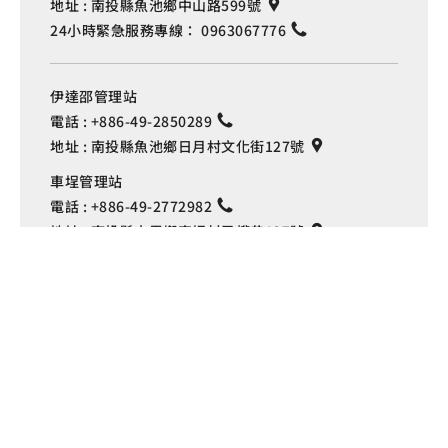
地址 :
南投縣魚池鄉中山路599號
24小時緊急服務專線：
0963067776
伊達邵管理站
電話 :
+886-49-2850289
地址 :
南投縣魚池鄉日月村文化街127號
Language
車埕管理站
電話 :
+886-49-2772982
地址 :
南投縣水里鄉車埕村民權巷127號
埔里管理站
電話 :
+886-49-2916060
地址 :
南投縣埔里鎮中山路4段191號
Copyright © 交通部觀光署
日月潭國家風景區管理處 版權所有