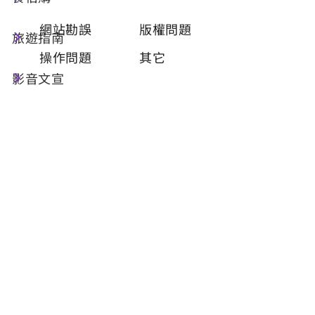
類型
必填
網站勘誤
版權問題
旅遊指南
操作問題
其它
影音文宣
問題描述
必填
聯絡姓名
必填