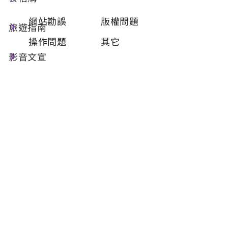
類型
必填
網站勘誤
版權問題
旅遊指南
操作問題
其它
影音文宣
問題描述
必填
聯絡姓名
必填