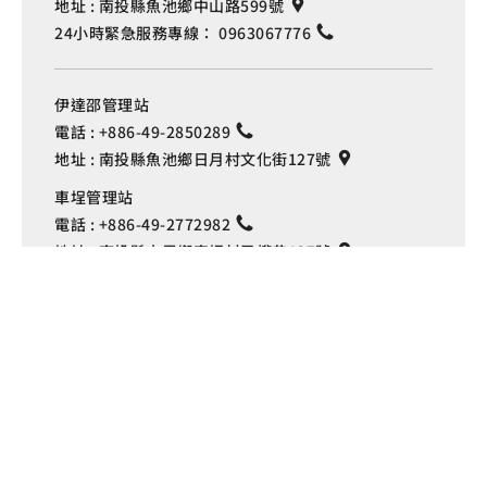
地址 :
南投縣魚池鄉中山路599號
24小時緊急服務專線：
0963067776
伊達邵管理站
電話 :
+886-49-2850289
地址 :
南投縣魚池鄉日月村文化街127號
Language
車埕管理站
電話 :
+886-49-2772982
地址 :
南投縣水里鄉車埕村民權巷127號
埔里管理站
電話 :
+886-49-2916060
地址 :
南投縣埔里鎮中山路4段191號
Copyright © 交通部觀光署
日月潭國家風景區管理處 版權所有