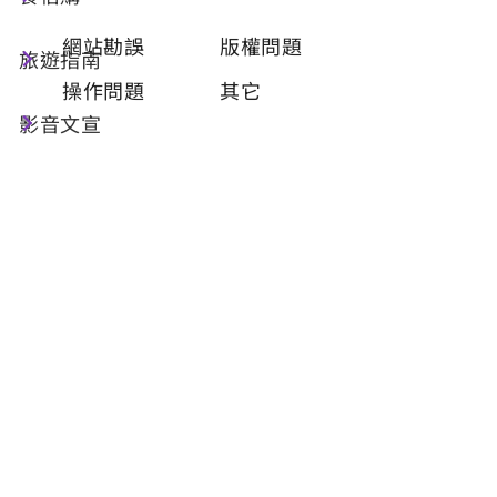
類型
必填
網站勘誤
版權問題
旅遊指南
操作問題
其它
影音文宣
問題描述
必填
聯絡姓名
必填