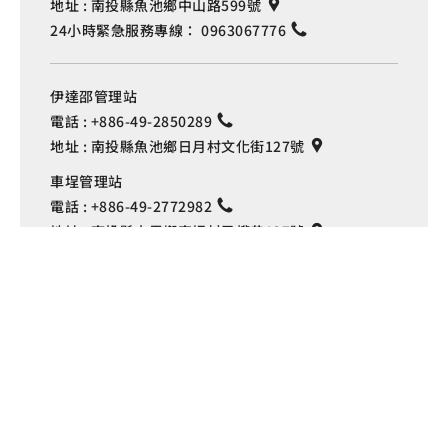
地址 :
南投縣魚池鄉中山路599號
24小時緊急服務專線：
0963067776
伊達邵管理站
電話 :
+886-49-2850289
地址 :
南投縣魚池鄉日月村文化街127號
Language
車埕管理站
電話 :
+886-49-2772982
地址 :
南投縣水里鄉車埕村民權巷127號
埔里管理站
電話 :
+886-49-2916060
地址 :
南投縣埔里鎮中山路4段191號
Copyright © 交通部觀光署
日月潭國家風景區管理處 版權所有