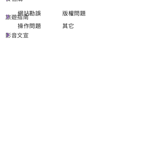
類型
必填
網站勘誤
版權問題
旅遊指南
操作問題
其它
影音文宣
問題描述
必填
聯絡姓名
必填