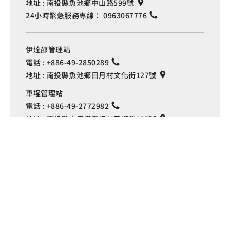
地址 :
南投縣魚池鄉中山路599號
24小時緊急服務專線：
0963067776
伊達邵管理站
電話 :
+886-49-2850289
地址 :
南投縣魚池鄉日月村文化街127號
Language
車埕管理站
電話 :
+886-49-2772982
地址 :
南投縣水里鄉車埕村民權巷127號
埔里管理站
電話 :
+886-49-2916060
地址 :
南投縣埔里鎮中山路4段191號
Copyright © 交通部觀光署
日月潭國家風景區管理處 版權所有