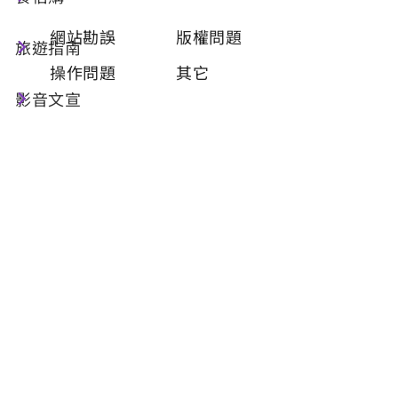
類型
必填
網站勘誤
版權問題
旅遊指南
操作問題
其它
影音文宣
問題描述
必填
聯絡姓名
必填