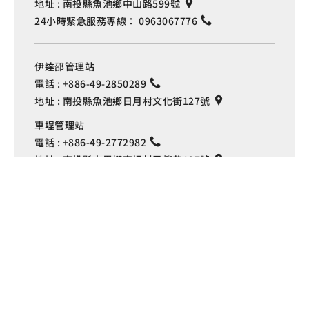
地址 :
南投縣魚池鄉中山路599號
24小時緊急服務專線：
0963067776
伊達邵管理站
電話 :
+886-49-2850289
地址 :
南投縣魚池鄉日月村文化街127號
Language
車埕管理站
電話 :
+886-49-2772982
地址 :
南投縣水里鄉車埕村民權巷127號
埔里管理站
電話 :
+886-49-2916060
地址 :
南投縣埔里鎮中山路4段191號
Copyright © 交通部觀光署
日月潭國家風景區管理處 版權所有