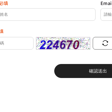
必填
Emai
填
確認送出